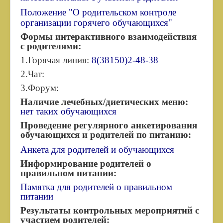
Учителям
Положение "О родительском контроле
организации горячего обучающихся"
Новости
Формы интерактивного взаимодействия
Уважаемые родители будущих первоклассников
с родителями:
2021 года!
1.Горячая линия:
8(38150)2-48-38
Порядок ГИА 2021
2.Чат:
День единых действий
3.Форум:
Наличие лечебных/диетических меню:
Организация питания
нет таких обучающихся
Точка Роста
Проведение регулярного анкетирования
обучающихся и родителей по питанию:
Всемирный день ГО
Анкета для родителей и обучающихся
Функциональная грамотность
Информирование родителей о
ПРШ (повышающие результаты школы)
правильном питании:
Памятка для родителей о правильном
Введение ФГОС - 2022
питании
500+
Результаты контрольных мероприятий с
участием родителей:
Школьный театр