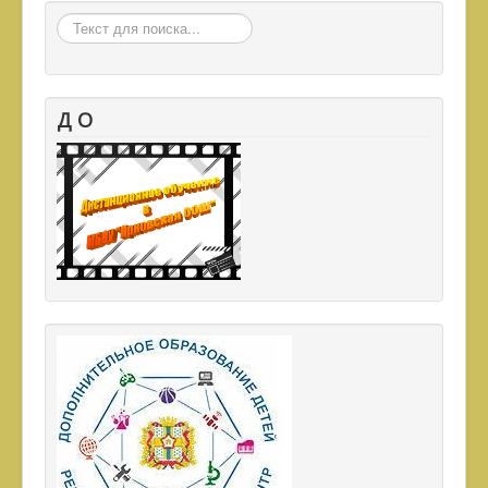
Искать
Д О