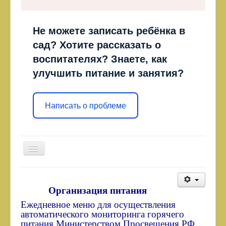
Не можете записать ребёнка в
сад? Хотите рассказать о
воспитателях? Знаете, как
улучшить питание и занятия?
Написать о проблеме
Включить/
выключить
навигацию
Главная страница
Организация питания
Сведения об образовательной организации
Ежедневное меню для осуществления
График работы МБОУ"Ярковская ООШ"
автоматического мониторинга горячего
питания Министерством Просвещения РФ
Дистанционное обучение в МБОУ "Ярковская