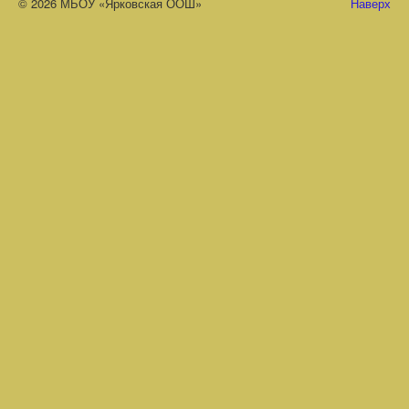
© 2026 МБОУ «Ярковская ООШ»
Наверх