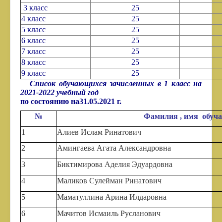
3 класс
25
4 класс
25
5 класс
25
6 класс
25
7 класс
25
8 класс
25
9 класс
25
Список обучающихся зачисленных в 1 класс на
2021-2022 учебный год
по состоянию на31.05.2021 г.
№
Фамилия , имя обуч
1
Алиев Ислам Ринатович
2
Амингаева Агата Александровна
3
Биктимирова Аделия Эдуардовна
4
Маликов Сулейман Ринатович
5
Маматуллина Арина Илдаровна
6
Мачитов Исмаиль Русланович