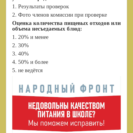
1. Результаты проверок
Разговор о важном
2. Фото членов комиссии при проверке
Цифровая образовательная среда (ЦОС)
Оценка количества пищевых отходов или
объема несъедаемых блюд:
Школьный спортивный клуб
1. 20% и менее
Профориентация
2. 30%
Школьный музей
3. 40%
Для обучающихся с ОВЗ
4. 50% и более
Дошкольное образование
5. не ведётся
АИС Навигатор