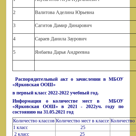
2
Валитова Аделина Юрьевна
3
Сагитов Дамир Динарович
4
Сараев Данила Заурович
5
Янбаева Дарья Андреевна
Распорядительный акт о зачислении в МБОУ
«Ярковская ООШ»
в первый класс 2022-2022 учебный год.
Информация о количестве мест
в МБОУ
«Ярковская ООШ» в 2021 - 2022уч. году
по
состоянию на 31.05.2021 год
Количество классов
Количество мест в классе
Количеств
1 класс
25
2 класс
25