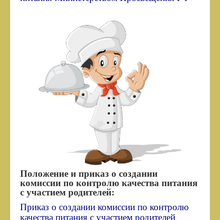
ООШ"
Нормативно-правовые акты регионального и
муниципального уровня, регулирующие
деятельность образовательной организации:
Нормативно-правовые акты федерального уровня,
регулирующие деятельность образовательной
организации:
Предписания надзорных органов
Всероссийская олимпиада школьников
Карта сайта
Немного истории
НАВИГАТОР ДОПОЛНИТЕЛЬНОГО ОБРАЗОВАНИЯ
ОМСКОЙ ОБЛАСТИ
Положение и приказ о создании
Целевая модель наставничества МБОУ «Ярковская
ООШ»
комиссии по контролю качества питания
с участием родителей:
Обучающимся
Приказ о создании комиссии по контролю
Родителям
качества питания с участием родителей